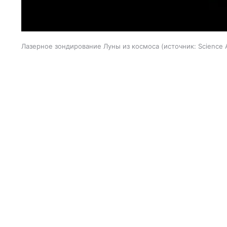
Лазерное зондирование Луны из космоса
источник:
Science 