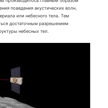
ы производилось главным образом
ения поведения акустических волн,
риала или небесного тела. Тем
аться достаточным разрешением
руктуры небесных тел.