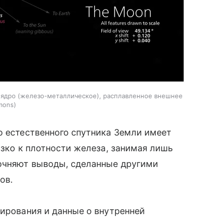
е ядро (железо-металлическое), расплавленное внешнее
mons
о естественного спутника Земли имеет
изко к плотности железа, занимая лишь
точняют выводы, сделанные другими
ов.
дирования и данные о внутренней