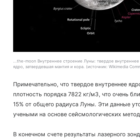
...the-moon Внутреннее строение Луны: твердое внутренне
ядро, затвердевшая мантия и кора.
источник:
Wikimedia Com
Примечательно, что твердое внутреннее ядр
плотность порядка 7822 кг/м3, что очень бл
15% от общего радиуса Луны. Эти данные у
учеными на основе сейсмологических метод
В конечном счете результаты лазерного зон