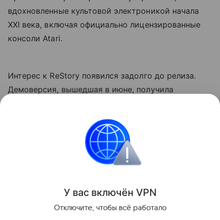
вдохновленные культовой электроникой начала
XXI века, включая официально лицензированные
консоли Atari.
Интерес к ReStory появился задолго до релиза.
Демоверсия, вышедшая в июне, получила
положительные отзывы в Steam, а игровые
издания отмечали необычное сочетание уютного
симулятора, ностальгии по электронике начала
2000-х и сюжетных историй о клиентах
мастерской.
Поделиться
У вас включ
ён
V
P
N
Отключите, чтобы всё работало