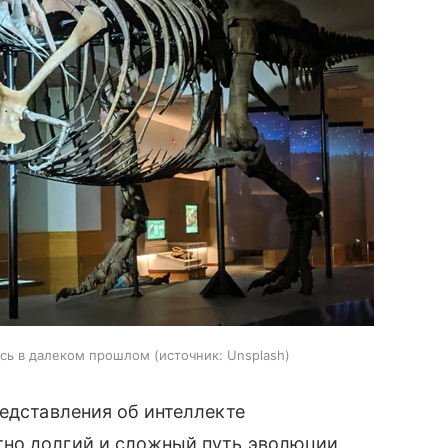
лись в далеком прошлом
источник:
Unsplash
редставления об интеллекте
тно долгий и сложный путь эволюции