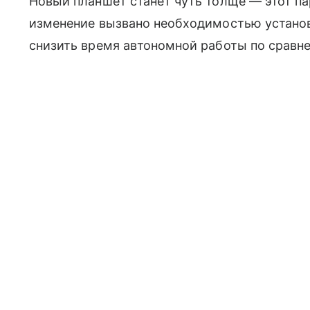
Новый планшет станет чуть толще — этот па
изменение вызвано необходимостью установ
снизить время автономной работы по сравн