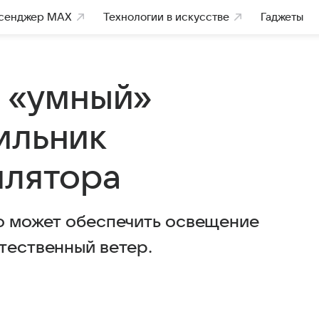
сенджер MAX
Технологии в искусстве
Гаджеты
а «умный»
ильник
илятора
во может обеспечить освещение
тественный ветер.