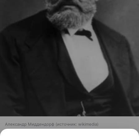
Александр Миддендорф
источник:
wikimedia
Недавно российские палеонтологи
развенчали