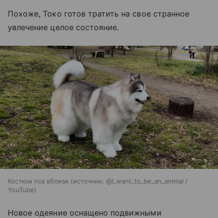
Похоже, Токо готов тратить на свое странное
увлечение целое состояние.
Костюм пса вблизи
источник:
@I_want_to_be_an_animal /
YouTube
Новое одеяние оснащено подвижными