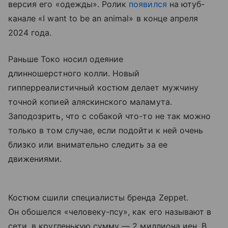
версия его «одежды». Ролик
появился
на ютуб-
канале «I want to be an animal» в конце апреля
2024 года.
Раньше Токо носил одеяние
длинношерстного колли. Новый
гипперреалистичный костюм делает мужчину
точной копией аляскинского маламута.
Заподозрить, что с собакой что-то не так можно
только в том случае, если подойти к ней очень
близко или внимательно следить за ее
движениями.
Костюм сшили специа
листы бренда Zeppet.
Он обошелся «человеку-псу», как его называют в
сети, в кругленькую сумму —
2 миллиона иен. В