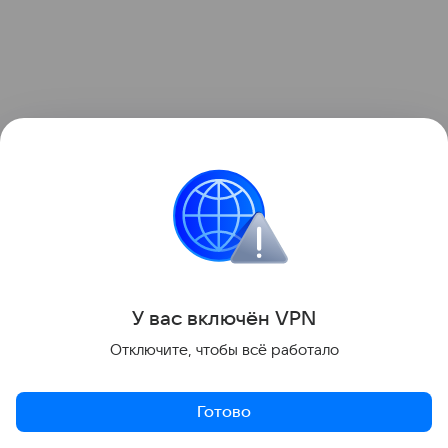
У вас включ
ён
V
P
N
Отключите, чтобы всё работало
Готово