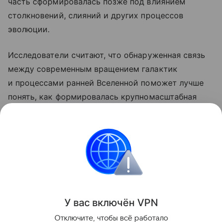
часть сформировалась позже под влиянием
столкновений, слияний и других процессов
эволюции.
Исследователи считают, что обнаруженная связь
между современным вращением галактик
и процессами ранней Вселенной поможет лучше
понять, как формировалась крупномасштабная
структура космоса, а также уточнить свойства
темной материи и других фундаментальных
компонентов Вселенной.
космос
Поделиться
У вас включ
ён
V
P
N
Отключите, чтобы всё работало