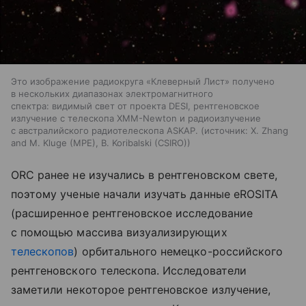
Это изображение радиокруга «Клеверный Лист» получено
в нескольких диапазонах электромагнитного
спектра: видимый свет от проекта DESI, рентгеновское
излучение с телескопа XMM-Newton и радиоизлучение
с австралийского радиотелескопа ASKAP.
источник:
X. Zhang
and M. Kluge (MPE), B. Koribalski (CSIRO)
ORC ранее не изучались в рентгеновском свете,
поэтому ученые начали изучать данные eROSITA
(расширенное рентгеновское исследование
с помощью массива визуализирующих
телескопов
) орбитального немецко-российского
рентгеновского телескопа. Исследователи
заметили некоторое рентгеновское излучение,