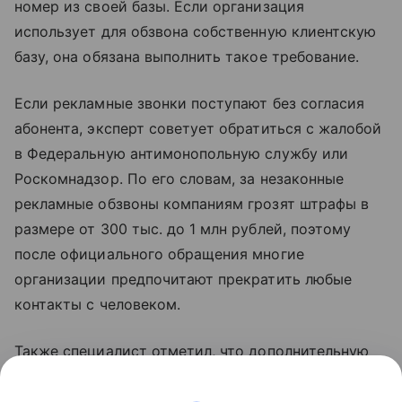
номер из своей базы. Если организация
использует для обзвона собственную клиентскую
базу, она обязана выполнить такое требование.
Если рекламные звонки поступают без согласия
абонента, эксперт советует обратиться с жалобой
в Федеральную антимонопольную службу или
Роскомнадзор. По его словам, за незаконные
рекламные обзвоны компаниям грозят штрафы в
размере от 300 тыс. до 1 млн рублей, поэтому
после официального обращения многие
организации предпочитают прекратить любые
контакты с человеком.
Также специалист отметил, что дополнительную
защиту обеспечивают встроенные антиспам-
сервисы операторов связи и специальные