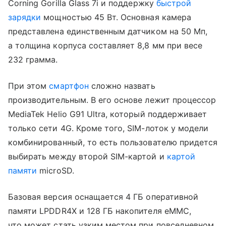
Corning Gorilla Glass 7i и поддержку
быстрой
зарядки
мощностью 45 Вт. Основная камера
представлена единственным датчиком на 50 Мп,
а толщина корпуса составляет 8,8 мм при весе
232 грамма.
При этом
смартфон
сложно назвать
производительным. В его основе лежит процессор
MediaTek Helio G91 Ultra, который поддерживает
только сети 4G. Кроме того, SIM-лоток у модели
комбинированный, то есть пользователю придется
выбирать между второй SIM-картой и
картой
памяти
microSD.
Базовая версия оснащается 4 ГБ оперативной
памяти LPDDR4X и 128 ГБ накопителя eMMC,
что может стать узким местом при повседневном