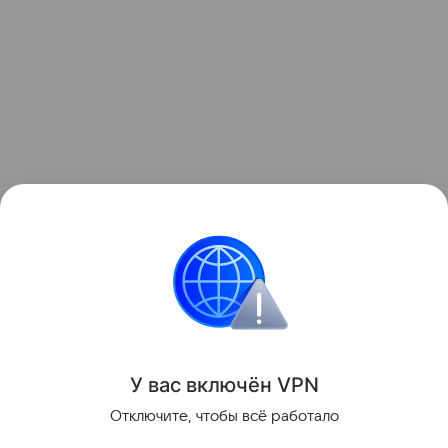
Просто откройте Safari, перейдите на web.kuper.ru,
добавьте сайт на экран «Домой» — и вы снова
можете заказывать доставку с «Купером» в один
клик.
Поделиться
У вас включ
ён
V
P
N
Отключите, чтобы всё работало