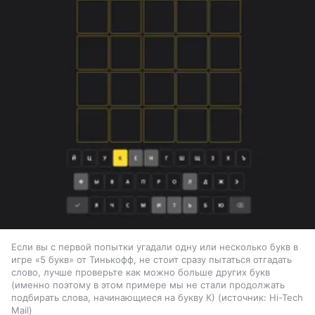
Если вы с первой попытки угадали одну или несколько букв в
игре «5 букв» от Тинькофф, не стоит сразу пытаться отгадать
слово, лучше проверьте как можно больше других букв
(именно поэтому в этом примере мы не стали продолжать
подбирать слова, начинающиеся на букву К)
источник:
Hi-Tech
Mail