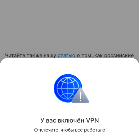
Читайте также нашу
статью
о том, как российские
ученые создали медицинский ИИ-навигатор для
иностранных пациентов.
приложение
Поделиться
У вас включ
ён
V
P
N
Отключите, чтобы всё работало