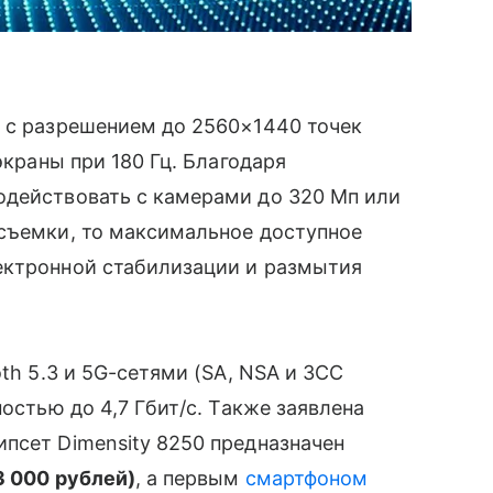
и с разрешением до 2560×1440 точек
экраны при 180 Гц. Благодаря
одействовать с камерами до 320 Мп или
осъемки, то максимальное доступное
ектронной стабилизации и размытия
oth 5.3 и 5G-сетями (SA, NSA и 3CC
ностью до 4,7 Гбит/с. Также заявлена
псет Dimensity 8250 предназначен
3 000 рублей)
, а первым
смартфоном