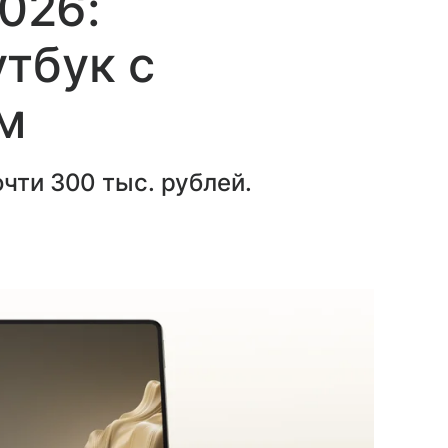
2026:
тбук с
м
чти 300 тыс. рублей.