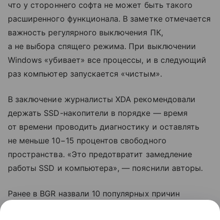
что у стороннего софта не может быть такого
расширенного функционала. В заметке отмечается
важность регулярного выключения ПК,
а не выбора спящего режима. При выключении
Windows «убивает» все процессы, и в следующий
раз компьютер запускается «чистым».
В заключение журналисты XDA рекомендовали
держать SSD-накопители в порядке — время
от времени проводить диагностику и оставлять
не меньше 10−15 процентов свободного
пространства. «Это предотвратит замедление
работы SSD и компьютера», — пояснили авторы.
Ранее в BGR назвали 10 популярных причин
замедления Windows. К ним отнесли выбор