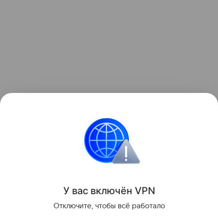
Узнать больше о необычном инциденте с ракетой
можно в отдельном
материале
Hi-Tech Mail.
космос
Луна
Поделиться
У вас включ
ён
V
P
N
Отключите, чтобы всё работало