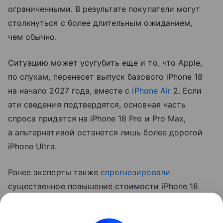
ограниченными. В результате покупатели могут
столкнуться с более длительным ожиданием,
чем обычно.
Ситуацию может усугубить еще и то, что Apple,
по слухам, перенесет выпуск базового iPhone 18
на начало 2027 года, вместе с
iPhone Air
2. Если
эти сведения подтвердятся, основная часть
спроса придется на iPhone 18 Pro и Pro Max,
а альтернативой останется лишь более дорогой
iPhone Ultra.
Ранее эксперты также
спрогнозировали
существенное повышение стоимости iPhone 18
Pro. Аналитик Джефф Пу считает, что цены
вырастут на 250−300 долларов (около 20−24 тыс.