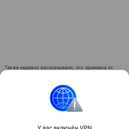
Также недавно рассказывали, что прививка от
коронавируса помогает организму бороться с
раком. Подробности в
статье
.
медицина
Биология
Поделиться
У вас включ
ён
V
P
N