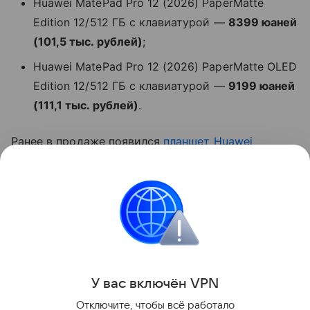
Huawei MatePad Pro 12 (2026) PaperMatte
Edition 12/512 ГБ с клавиатурой —
8399 юаней
(101,5 тыс. рублей)
;
Huawei MatePad Pro 12 (2026) PaperMatte OLED
Edition 12/512 ГБ с клавиатурой —
9199 юаней
(111,1 тыс. рублей)
.
Ранее в продаже появился
планшет
Huawei
MatePad Mini
.
Huawei
Планшеты
Поделиться
У вас включ
ён
V
P
N
Отключите, чтобы всё работало