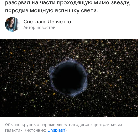
разорвал на части проходящую мимо звезду,
породив мощную вспышку света.
Светлана Левченко
Автор новостей
Обычно крупные черные дыры находятся в центрах своих
галактик.
источник:
Unsplash