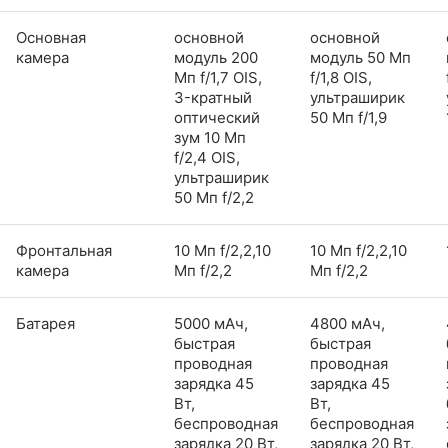
Основная
основной
основной
камера
модуль 200
модуль 50 Мп
Мп f/1,7 OIS,
f/1,8 OIS,
3-кратный
ультраширик
оптический
50 Мп f/1,9
зум 10 Мп
f/2,4 OIS,
ультраширик
50 Мп f/2,2
Фронтальная
10 Мп f/2,2,10
10 Мп f/2,2,10
камера
Мп f/2,2
Мп f/2,2
Батарея
5000 мАч,
4800 мАч,
быстрая
быстрая
проводная
проводная
зарядка 45
зарядка 45
Вт,
Вт,
беспроводная
беспроводная
зарядка 20 Вт,
зарядка 20 Вт,