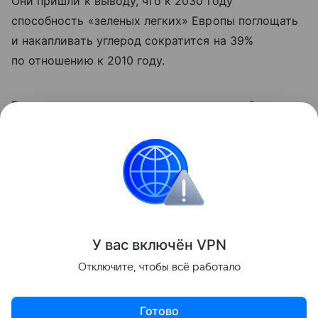
Они пришли к выводу, что к 2030 году
способность «зеленых легких» Европы поглощать
и накапливать углерод сократится на 39%
по отношению к 2010 году.
Ранее мы
рассказывали
, как окаменевший лес
показал последние 300 миллионов лет в истории
Европы.
природа
Поделиться
У вас включ
ён
V
P
N
Отключите, чтобы всё работало
Готово