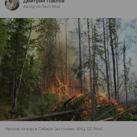
Дмитрий Павлов
Автор Hi-Tech Mail
Лесной пожар в Сибири
источник:
КНЦ СО РАН