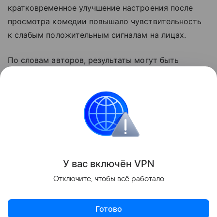
кратковременное улучшение настроения после
просмотра комедии повышало чувствительность
к слабым положительным сигналам на лицах.
По словам авторов, результаты могут быть
полезны в образовании, здравоохранении,
социальной работе и деловом общении — там, где
важно точно считывать состояние собеседника.
Психология
Поделиться
У вас включ
ён
V
P
N
Отключите, чтобы всё работало
Готово