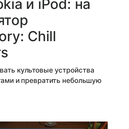
ia и iPod: на
ятор
ry: Chill
rs
вать культовые устройства
тами и превратить небольшую