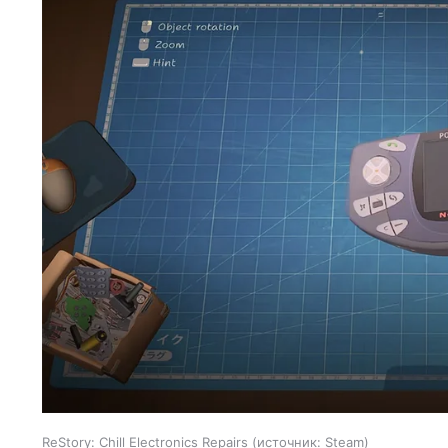
ReStory: Chill Electronics Repairs
источник:
Steam