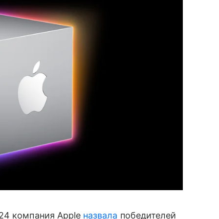
24 компания Apple
назвала
победителей