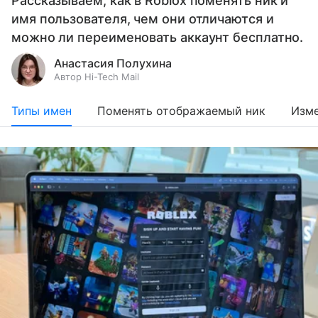
Рассказываем, как в Roblox поменять ник и
имя пользователя, чем они отличаются и
можно ли переименовать аккаунт бесплатно.
Анастасия Полухина
Автор Hi-Tech Mail
Типы имен
Поменять отображаемый ник
Изме