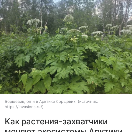
Борщевик, он и в Арктике борщевик.
источник:
https://invasions.ru/
Как растения-захватчики
меняют экосистемы Арктики