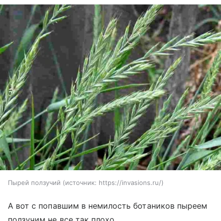
Пырей ползучий
источник:
https://invasions.ru/
А вот с попавшим в немилость ботаников пыреем
ползучим не все так плохо.