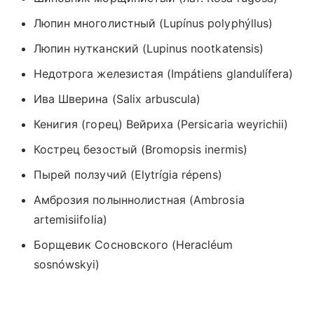
Люпин многолистный (Lupínus polyphýllus)
Люпин нутканский
(
Lupinus nootkatensis)
Недотрога железистая
(
Impátiens glandulífera)
Ива Шверина
(
Salix arbuscula)
Кенигия (горец) Вейриха
(
Persicaria weyrichii)
Кострец безостый
(
Bromopsis inermis)
Пырей ползучий
(
Elytrígia répens)
Амброзия полыннолистная
(
Ambrosia
artemisiifolia)
Борщевик Сосновского (Heracléum
sosnówskyi)