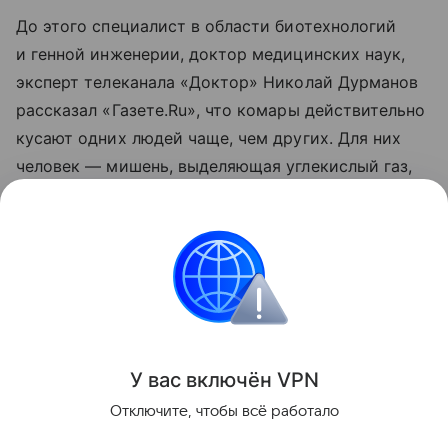
До этого специалист в области биотехнологий
и генной инженерии, доктор медицинских наук,
эксперт телеканала «Доктор» Николай Дурманов
рассказал «Газете.Ru», что комары действительно
кусают одних людей чаще, чем других. Для них
человек — мишень, выделяющая углекислый газ,
тепло и летучие вещества. Привлекательнее всего
запах молочной кислоты и других естественных
выделений кожи, уточнил специалист.
природа
Поделиться
У вас включ
ён
V
P
N
Отключите, чтобы всё работало