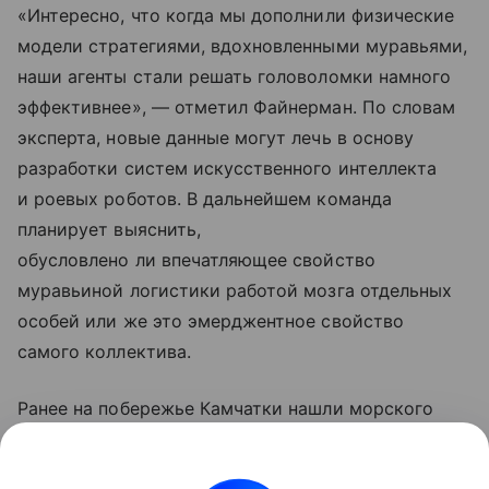
«Интересно, что когда мы дополнили физические
модели стратегиями, вдохновленными муравьями,
наши агенты стали решать головоломки намного
эффективнее», — отметил Файнерман. По словам
эксперта, новые данные могут лечь в основу
разработки систем искусственного интеллекта
и роевых роботов. В дальнейшем команда
планирует выяснить,
обусловлено ли впечатляющее свойство
муравьиной логистики работой мозга отдельных
особей или же это эмерджентное свойство
самого коллектива.
Ранее на побережье Камчатки нашли морского
комара, который был известен только по
образцам из Канады 1928 года. Подробности —