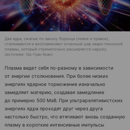
Два ядра, сжатые по закону Лоренца (левое и правое),
сталкиваются и воспламеняют огненный шар кварк-глюонной
плазмы, который стремительно расширяется наружу.
источник:
Сю-Гуан Хуан
Плазма ведет себя по-разному в зависимости
от энергии столкновения. При более низких
энергиях ядерное торможение изначально
замедляет материю, создавая замедление
до примерно 500 МэВ. При ультрарелятивистских
энергиях ядра проходят друг через друга
настолько быстро, что втягивают вновь созданную
плазму в короткие интенсивные импульсы