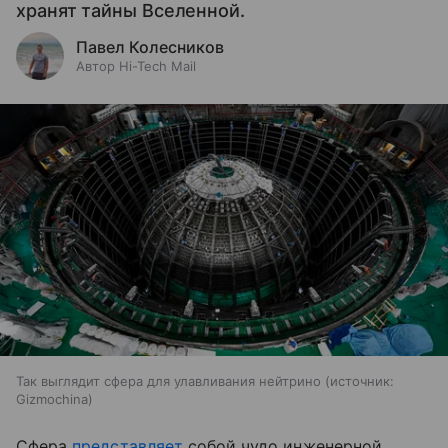
хранят тайны Вселенной.
Павел Колесников
Автор Hi-Tech Mail
Так выглядит сфера для улавливания нейтрино
источник:
Gizmochina
Сфера
представляет
собой чудо инженерной