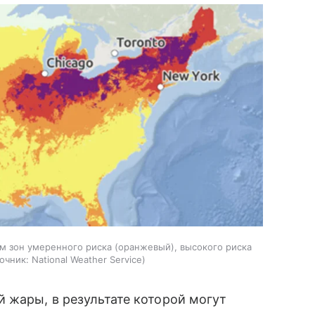
м зон умеренного риска (оранжевый), высокого риска
очник:
National Weather Service
 жары, в результате которой могут