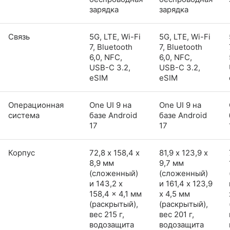
зарядка
зарядка
Связь
5G, LTE, Wi-Fi
5G, LTE, Wi-Fi
7, Bluetooth
7, Bluetooth
6,0, NFC,
6,0, NFC,
USB-C 3.2,
USB-C 3.2,
eSIM
eSIM
Операционная
One UI 9 на
One UI 9 на
система
базе Android
базе Android
17
17
Корпус
72,8 х 158,4 х
81,9 х 123,9 х
8,9 мм
9,7 мм
(сложенный)
(сложенный)
и 143,2 x
и 161,4 x 123,9
158,4 x 4,1 мм
x 4,5 мм
(раскрытый),
(раскрытый),
вес 215 г,
вес 201 г,
водозащита
водозащита