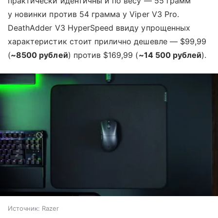
практически идентичны и по весу — 55 грамм
у новинки против 54 грамма у Viper V3 Pro.
DeathAdder V3 HyperSpeed ввиду упрощенных
характеристик стоит прилично дешевле — $99,99
(
~8500 рублей
) против $169,99 (
~14 500 рублей
).
Источник:
Razer