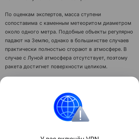
По оценкам экспертов, масса ступени
сопоставима с каменным метеоритом диаметром
около одного метра. Подобные объекты регулярно
падают на Землю, однако в большинстве случаев
практически полностью сгорают в атмосфере. В
случае с Луной атмосфера отсутствует, поэтому
ракета достигнет поверхности целиком.
Ранее стало известно, что лунный грунт
рассказал
об атмосфере древней Земли.
космос
SpaceX
Луна
российские ученые
Поделиться