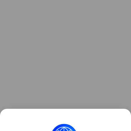
Ранее мы рассказывали о том, как
зонд ESA снял
на видео мощный выброс плазмы из Солнца
.