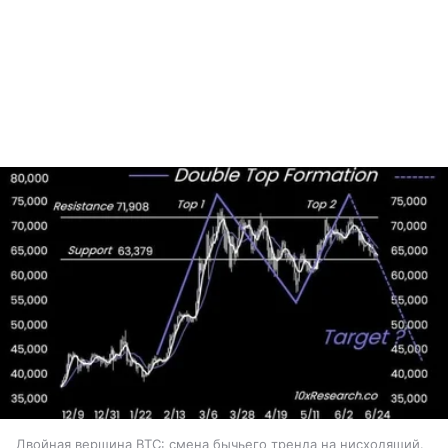
Двойная вершина BTC: смена бычьего тренда на нисходящий.