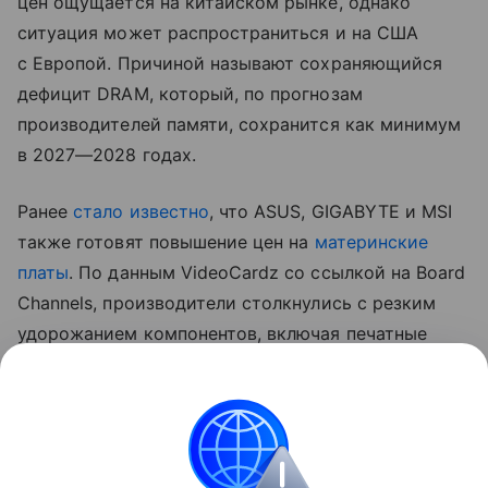
цен ощущается на китайском рынке, однако
ситуация может распространиться и на США
с Европой. Причиной называют сохраняющийся
дефицит DRAM, который, по прогнозам
производителей памяти, сохранится как минимум
в 2027—2028 годах.
Ранее
стало известно
, что ASUS, GIGABYTE и MSI
также готовят повышение цен на
материнские
платы
. По данным VideoCardz со ссылкой на Board
Channels, производители столкнулись с резким
удорожанием компонентов, включая печатные
платы, медь, конденсаторы и контроллеры.
На ситуацию также влияет снижение спроса
на новые ПК, из-за чего компаниям приходится
компенсировать рост издержек повышением
отпускных цен.