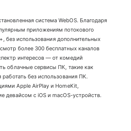
становленная система WebOS. Благодаря
популярным приложениям потокового
ney+, без использования дополнительных
осмотр более 300 бесплатных каналов
спектр интересов — от комедий
сть облачные сервисы ПК, такие как
я работать без использования ПК.
ями Apple AirPlay и HomeKit,
ие девайсом с iOS и macOS-устройств.