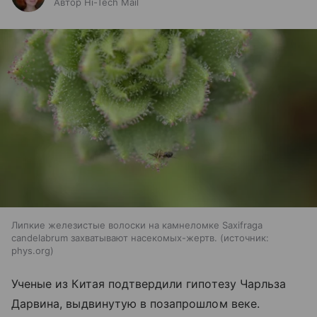
Автор Hi-Tech Mail
Липкие железистые волоски на камнеломке Saxifraga
candelabrum захватывают насекомых-жертв.
источник:
phys.org
Ученые из Китая подтвердили гипотезу Чарльза
Дарвина, выдвинутую в позапрошлом веке.