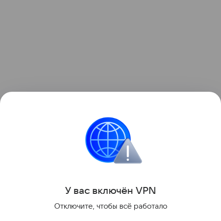
Ранее мы рассказывали о том, как
зонд ESA снял
на видео мощный выброс плазмы из Солнца
.
космос
Солнце
Поделиться
У вас включ
ён
V
P
N
Отключите, чтобы всё работало