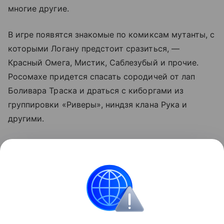
многие другие.
В игре появятся знакомые по комиксам мутанты, с
которыми Логану предстоит сразиться, —
Красный Омега, Мистик, Саблезубый и прочие.
Росомахе придется спасать сородичей от лап
Боливара Траска и драться с киборгами из
группировки «Риверы», ниндзя клана Рука и
другими.
Marvel’s Wolverine выйдет 15 сентября 2026 года
эксклюзивно на PlayStation 5. Предзаказы уже
стартовали. Базовое издание обойдется в $70
(~5500 рублей).
Игры