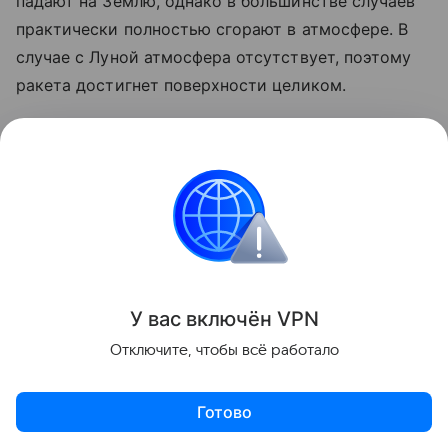
падают на Землю, однако в большинстве случаев
практически полностью сгорают в атмосфере. В
случае с Луной атмосфера отсутствует, поэтому
ракета достигнет поверхности целиком.
Ранее стало известно, что лунный грунт
рассказал
об атмосфере древней Земли.
космос
SpaceX
Луна
российские ученые
Поделиться
У вас включ
ён
V
P
N
Отключите, чтобы всё работало
Готово