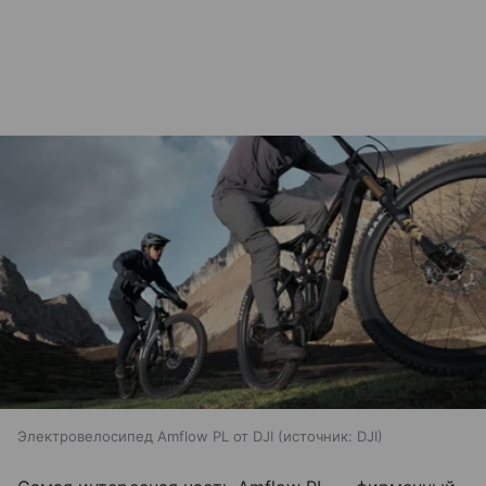
Электровелосипед Amflow PL от DJI
источник:
DJI