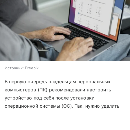
Источник:
Freepik
В первую очередь владельцам персональных
компьютеров (ПК) рекомендовали настроить
устройство под себя после установки
операционной системы (ОС). Так, нужно удалить
неиспользуемые программы и очистить очередь
Выберите комментарий
Выберите комментарий
Выберите комментарий
автозагрузки от приложений, которые