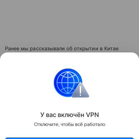
Ранее мы рассказывали об открытии в Китае
самого длинного в мире горного автодорожного
тоннеля
— перехода Тянь-Шань — Шэнли на
западе страны.
авто
Поделиться
У вас включ
ён
V
P
N
Отключите, чтобы всё работало