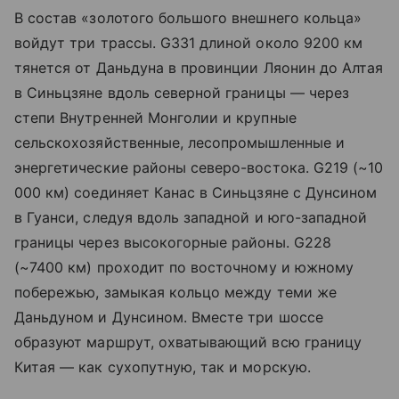
В состав «золотого большого внешнего кольца»
войдут три трассы. G331 длиной около 9200 км
тянется от Даньдуна в провинции Ляонин до Алтая
в Синьцзяне вдоль северной границы — через
степи Внутренней Монголии и крупные
сельскохозяйственные, лесопромышленные и
энергетические районы северо-востока. G219 (~10
000 км) соединяет Канас в Синьцзяне с Дунсином
в Гуанси, следуя вдоль западной и юго-западной
границы через высокогорные районы. G228
(~7400 км) проходит по восточному и южному
побережью, замыкая кольцо между теми же
Даньдуном и Дунсином. Вместе три шоссе
образуют маршрут, охватывающий всю границу
Китая — как сухопутную, так и морскую.