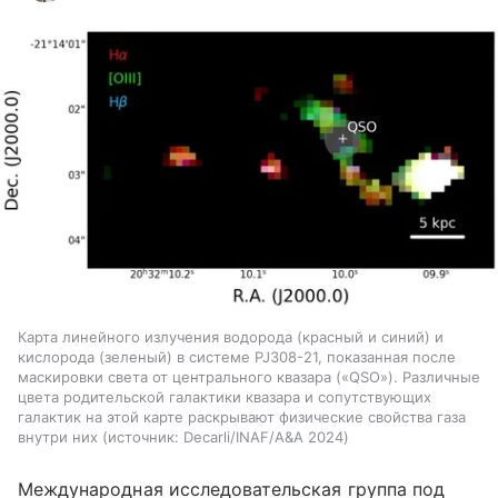
Карта линейного излучения водорода (красный и синий) и
кислорода (зеленый) в системе PJ308-21, показанная после
маскировки света от центрального квазара («QSO»). Различные
цвета родительской галактики квазара и сопутствующих
галактик на этой карте раскрывают физические свойства газа
внутри них
источник:
Decarli/INAF/A&A 2024
Международная исследовательская группа под