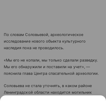
По словам Соловьевой, археологическое
исследование нового объекта культурного
наследия пока не проводилось.
«Мы его не копали, мы только сделали разведку.
Мы его обнаружили и поставили на учет», —
пояснила глава Центра спасательной археологии.
Соловьева не стала уточнять, в каком районе
Ленинградской области находится могильник
эпохи неолита, чтобы не привлечь внимание
к нему «черных копателей», нелегально