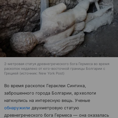
2-метровая статуя древнегреческого бога Гермеса во время
раскопок недалеко от юго-восточной границы Болгарии с
Грецией
источник:
New York Post
Во время раскопок Гераклеи Синтика,
заброшенного города Болгарии, археологи
наткнулись на интересную вещь. Ученые
обнаружили
двухметровую статую
древнегреческого бога Гермеса — она оказалась