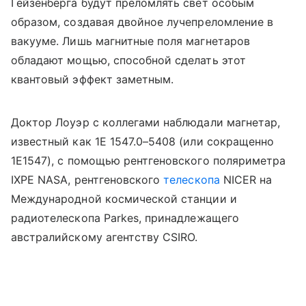
Гейзенберга будут преломлять свет особым
образом, создавая двойное лучепреломление в
вакууме. Лишь магнитные поля магнетаров
обладают мощью, способной сделать этот
квантовый эффект заметным.
Доктор Лоуэр с коллегами наблюдали магнетар,
известный как 1E 1547.0–5408 (или сокращенно
1E1547), с помощью рентгеновского поляриметра
IXPE
NASA
, рентгеновского
телескопа
NICER на
Международной космической станции и
радиотелескопа
Parkes
, принадлежащего
австралийскому агентству CSIRO.