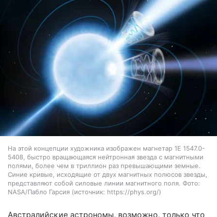
На этой концепции художника изображен магнетар 1E 1547.0-
5408, быстро вращающаяся нейтронная звезда с магнитными
полями, более чем в триллион раз превышающими земные.
Синие кривые, исходящие от двух магнитных полюсов звезды,
представляют собой силовые линии магнитного поля. Фото:
NASA/Пабло Гарсия
источник:
https://phys.org/
Австралийские астрономы, возможно, только что