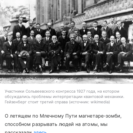
Участники Сольвеевского конгресса 1927 года, на котором
обсуждались проблемы интерпретации квантовой механики.
Гейзенберг стоит третий справа
источник:
wikimedia
О летящем по Млечному Пути магнетаре-зомби,
способном разрывать людей на атомы, мы
рассказали
здесь
.