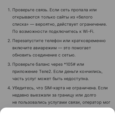
Проверьте связь. Если сеть пропала или
открываются только сайты из «белого
списка» — вероятно, действует ограничение.
По возможности подключитесь к Wi-Fi.
Перезапустите телефон или кратковременно
включите авиарежим — это помогает
обновить соединение с сетью.
Проверьте баланс через *105# или
приложение Tеле2. Если деньги кончились,
часть услуг может быть недоступна.
Убедитесь, что SIM-карта не ограничена. Если
недавно выезжали за границу или долго
не пользовались услугами связи, оператор мог
временно заблокировать звонки и интернет.