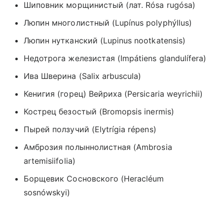
Шиповник морщинистый (лат. Rósa rugósa)
Люпин многолистный (Lupínus polyphýllus)
Люпин нутканский
(
Lupinus nootkatensis)
Недотрога железистая
(
Impátiens glandulífera)
Ива Шверина
(
Salix arbuscula)
Кенигия (горец) Вейриха
(
Persicaria weyrichii)
Кострец безостый
(
Bromopsis inermis)
Пырей ползучий
(
Elytrígia répens)
Амброзия полыннолистная
(
Ambrosia
artemisiifolia)
Борщевик Сосновского (Heracléum
sosnówskyi)