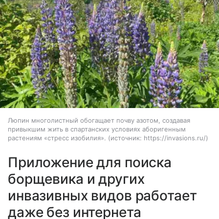
Люпин многолистный обогащает почву азотом, создавая
привыкшим жить в спартанских условиях аборигенным
растениям «стресс изобилия».
источник:
https://invasions.ru/
Приложение для поиска
борщевика и других
инвазивных видов работает
даже без интернета