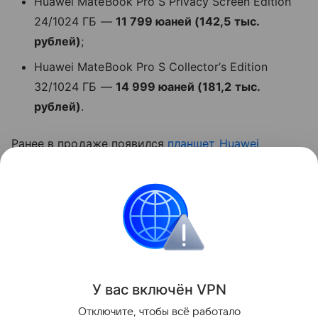
Huawei MateBook Pro S Privacy Screen Edition
24/1024 ГБ —
11 799 юаней (142,5 тыс.
рублей)
;
Huawei MateBook Pro S Collector’s Edition
32/1024 ГБ —
14 999 юаней (181,2 тыс.
рублей)
.
Ранее в продаже появился
планшет
Huawei
MatePad Mini
.
Huawei
ноутбуки
Поделиться
У вас включ
ён
V
P
N
Отключите, чтобы всё работало